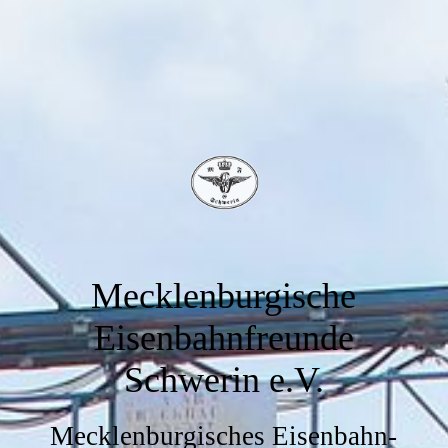
Mecklenburgische
Eisenbahnfreunde
Schwerin e.V.
Mecklenburgisches Eisenbahn-