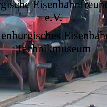
gische Eisenbahnfreun
e.V.
enburgisches Eisenbah
Technikmuseum