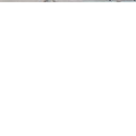
Rangierlokomotive V10B
Bereits vor dem Aufstellen des
Typenprogramms für die Deutsche
Reichsbahn waren im Jahre 1956
vom volkseigenen Betrieb Lokomotivbau „Karl Marx“
Babelsberg zwei Diesellokomotivtypen mit einer Leistung von
102 PS unter den Werksbezeichnungen V 10C für die
Spurweiten von 600 mm bis 1.067 mm und V 10B für
dieSpurweiten 1.435 mm bis 1.676 mm entwickelt worden.
Die Lokomotive war eine
Weiterentwicklung des Typs N 4,
der bis 1958 geliefert wurde. Das
Antriebskonzept wurde von dieser
Lokomotive übernommen. Diese
beiden Typen waren für den Einsatz
auf Gleisanlagen von Bau- und
Industriebetrieben sowie auf Werk- und Anschlussbahnen
vorgesehen.